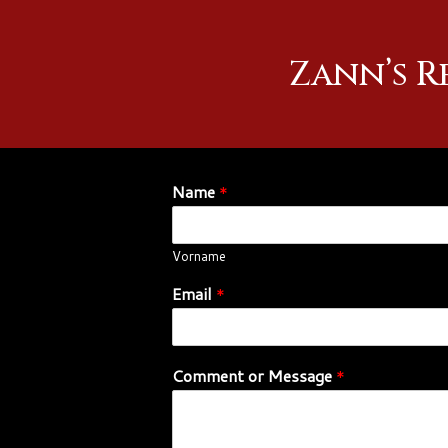
Zum
Zann’s 
Inhalt
springen
Name
*
Vorname
Email
*
Comment or Message
*