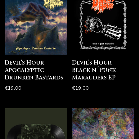
Devil’s Hour –
Devil’s Hour –
Apocalyptic
Black n´Punk
Drunken Bastards
Marauders EP
€
19,00
€
19,00