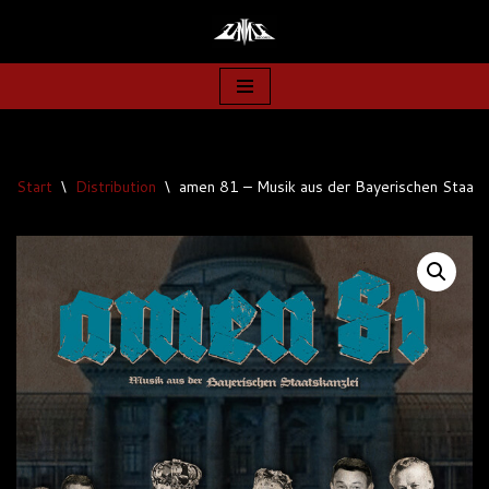
Zum
Inhalt
springen
Start
\
Distribution
\
amen 81 – Musik aus der Bayerischen Staats