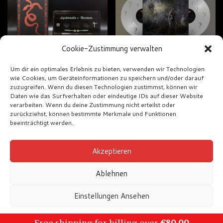
Cookie-Zustimmung verwalten
Um dir ein optimales Erlebnis zu bieten, verwenden wir Technologien
wie Cookies, um Geräteinformationen zu speichern und/oder darauf
Modfälld –
Zolfo –
zuzugreifen. Wenn du diesen Technologien zustimmst, können wir
Ättestupa
Descending Into
Daten wie das Surfverhalten oder eindeutige IDs auf dieser Website
Inexorable Absence
verarbeiten. Wenn du deine Zustimmung nicht erteilst oder
€
10,00
zurückziehst, können bestimmte Merkmale und Funktionen
€
25,00
beeinträchtigt werden.
Akzeptieren
Ablehnen
Einstellungen Ansehen
Impressum
AGB
Cookie-Richtlinie
Impressum
© Zann's Records 2022
Free shipping for billing over
€
80,00