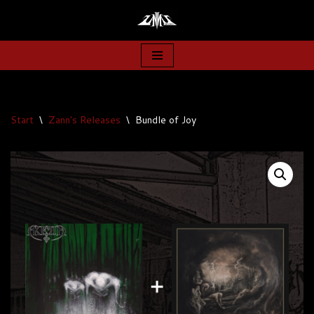
Zum
Inhalt
springen
Start
\
Zann's Releases
\
Bundle of Joy