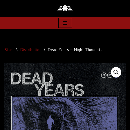
Zum
Inhalt
springen
Start
\
Distribution
\
Dead Years – Night Thoughts