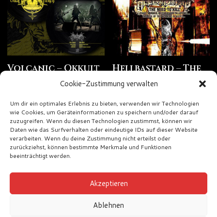
Volcanic – Okkult
Hellbastard – The
Witch
Need To Kill …
Cookie-Zustimmung verwalten
Rage, Murder,
€
12,00
Revenge &
Um dir ein optimales Erlebnis zu bieten, verwenden wir Technologien
wie Cookies, um Geräteinformationen zu speichern und/oder darauf
Retaliation … The
zuzugreifen. Wenn du diesen Technologien zustimmst, können wir
Rise Of The
Daten wie das Surfverhalten oder eindeutige IDs auf dieser Website
Working Classes …
verarbeiten. Wenn du deine Zustimmung nicht erteilst oder
zurückziehst, können bestimmte Merkmale und Funktionen
€
11,00
beeinträchtigt werden.
Akzeptieren
Ablehnen