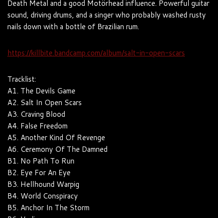
Death Metal and a good Motörhead influence. Powerful guitar
sound, driving drums, and a singer who probably washed rusty
nails down with a bottle of Brazilian rum.
https://killbite.bandcamp.com/album/salt-in-open-scars
Tracklist:
A1. The Devils Game
A2. Salt In Open Scars
A3. Craving Blood
A4. False Freedom
A5. Another Kind Of Revenge
A6. Ceremony Of The Damned
B1. No Path To Run
B2. Eye For An Eye
B3. Hellhound Warpig
B4. World Conspiracy
B5. Anchor In The Storm