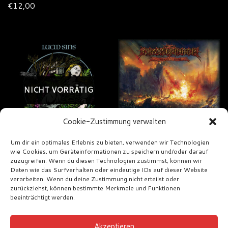
€
12,00
NICHT VORRÄTIG
Cookie-Zustimmung verwalten
Um dir ein optimales Erlebnis zu bieten, verwenden wir Technologien
wie Cookies, um Geräteinformationen zu speichern und/oder darauf
Lucid Sins –
Chaosbringer –
zuzugreifen. Wenn du diesen Technologien zustimmst, können wir
Dancing In The
Turn into Ruins
Daten wie das Surfverhalten oder eindeutige IDs auf dieser Website
Dark
verarbeiten. Wenn du deine Zustimmung nicht erteilst oder
€
12,00
zurückziehst, können bestimmte Merkmale und Funktionen
€
20,00
beeinträchtigt werden.
Akzeptieren