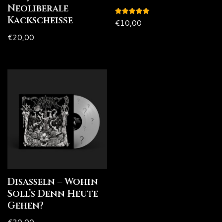
Neoliberale
Kackscheiße
Bewertet
€
10,00
mit
5.00
€
20,00
von 5
Disasseln – Wohin
Soll’s Denn Heute
Gehen?