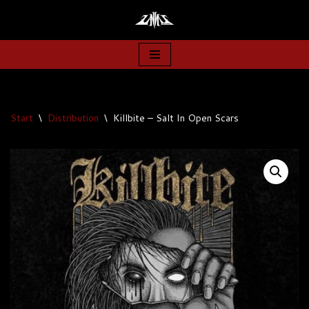
Zum
Inhalt
springen
Start
\
Distribution
\
Killbite – Salt In Open Scars