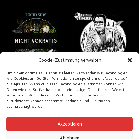
NICHT VORRÄTIG
Cookie-Zustimmung verwalten
Um dir ein optimales Erlebnis zu bieten, verwenden wir Technologien
wie Cookies, um Geräteinformationen zu speichern und/oder darauf
Lucid Sins –
Bastard Royalty –
zuzugreifen. Wenn du diesen Technologien zustimmst, können wir
Dancing In The
Jonestown EP
Daten wie das Surfverhalten oder eindeutige IDs auf dieser Website
Dark
verarbeiten. Wenn du deine Zustimmung nicht erteilst oder
€
14,00
zurückziehst, können bestimmte Merkmale und Funktionen
€
20,00
beeinträchtigt werden.
Akzeptieren
Ablehnen