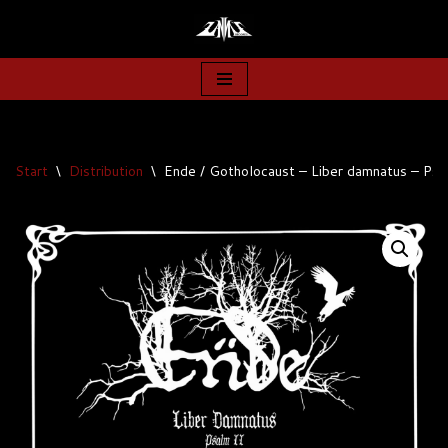
Zum
Inhalt
springen
Start
\
Distribution
\
Ende / Gotholocaust – Liber damnatus – Psal