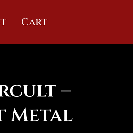
t
Cart
cult –
t Metal