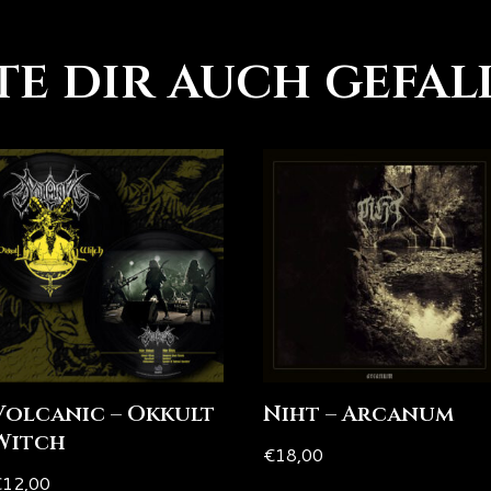
e dir auch gefal
Volcanic – Okkult
Niht – Arcanum
Witch
€
18,00
€
12,00