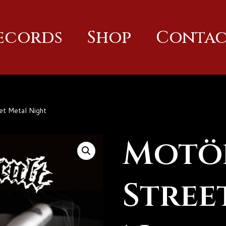
Records
Shop
Contac
et Metal Night
Motör
Stree