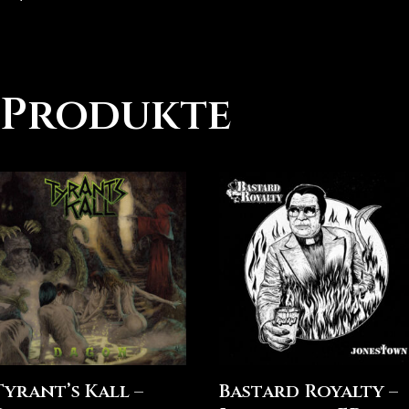
 Produkte
Tyrant’s Kall –
Bastard Royalty –