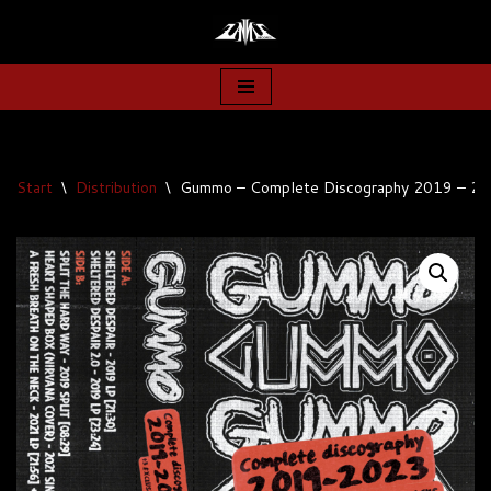
Zum
Inhalt
springen
Start
\
Distribution
\
Gummo – Complete Discography 2019 – 2