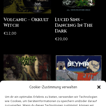
Volcanic – Okkult
Lucid Sins –
Witch
Dancing In The
Dark
€
12,00
€
20,00
Cookie-Zustimmung verwalten
Um dir ein optimales Erlebnis zu bieten, verwenden wir Technologien
wie Cookies, um Geräteinformationen zu speichern und/oder darauf
zuzugreifen. Wenn du diesen Technologien zustimmst, können wir